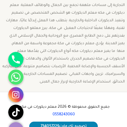
التجارية إلى مساحات ملهمة تجمع بين الجمال والوظائف العملية. معلم
ديكورات في مكه معلم الديكورات هو الشخص المتخصص في تصميم
وتنفيذ الديكورات الداخلية والخارجية. يتطلب هذا العمل إبداعًا عاليًا، مهارات
تقنية، وفهمًا عميقًا لاحتياجات العميل. في مكة، يبرز معلمو الديكورات
بقدرتهم على دمج الطابع العصري مع الروحانية والجمال الإسلامي الذي
يميز المدينة. يؤدي معلم ديكورات في مكة مجموعة واسعة من المهام،
منها: ما يميز معلم ديكورات مكه أنواع الديكورات التي يقدّمها معلم
جوال
الديكورات في مكة تصميم الجدران باستخدام الألوان والدهانات الحديثة.
الأسقف الجبسية والإضاءة المخفية. الأرضيات بتصاميم متنوعة، مثل الباركيه
واتساب
والسيراميك. تزيين واجهات المباني. تصميم المساحات الخارجية مثل
الحدائق. استخدام الإضاءة الخارجية لإبراز جمال المبنى.
انستقرام
تيك توك
جميع الحقوق محفوظة © 2026 معلم ديكورات في مكه -
0558243060
تصميم تك مارت734057229