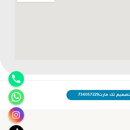
جوال
واتساب
صميم تك مارت734057229
انستقرام
تيك توك